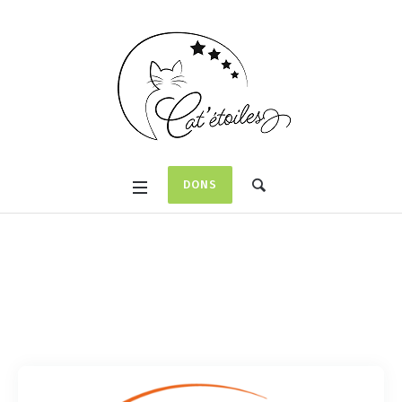
DONS
Catégorie :
News
Home
/
News