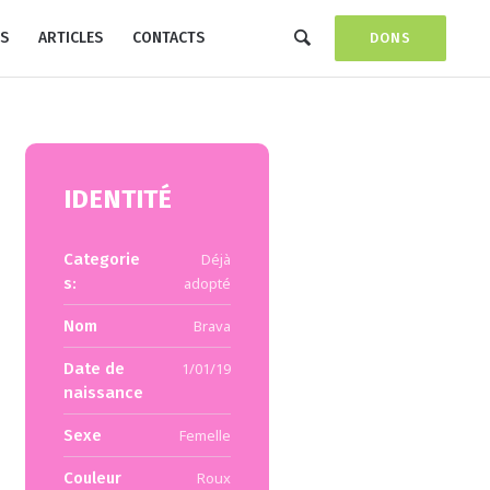
S
ARTICLES
CONTACTS
DONS
IDENTITÉ
Categorie
Déjà
s:
adopté
Nom
Brava
Date de
1/01/19
naissance
Sexe
Femelle
Couleur
Roux