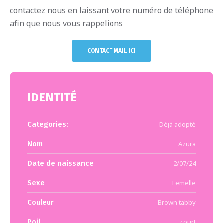
contactez nous en laissant votre numéro de téléphone
afin que nous vous rappelions
CONTACT MAIL ICI
IDENTITÉ
Categories:
Déjà adopté
Nom
Azura
Date de naissance
2/07/24
Sexe
Femelle
Couleur
Brown tabby
Poil
court