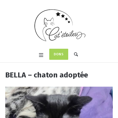
DONS
BELLA – chaton adoptée