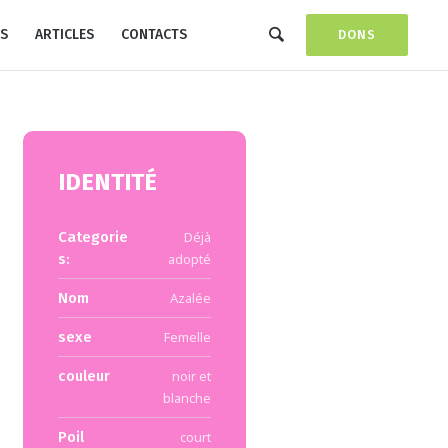
S
ARTICLES
CONTACTS
DONS
IDENTITÉ
Categorie
Déjà
s:
adopté
Nom
Azalée
sexe
Femelle
couleur
noir et
blanche
Poil
court