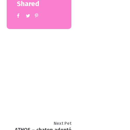
Shared
Next Pet
ATHOS – chaton adopté