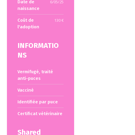
Date de
6/05/25
naissance
Coût de
130 €
l'adoption
INFORMATIO
NS
Vermifugé, traité
anti-puces
Vacciné
Identifiée par puce
Certificat vétérinaire
Shared