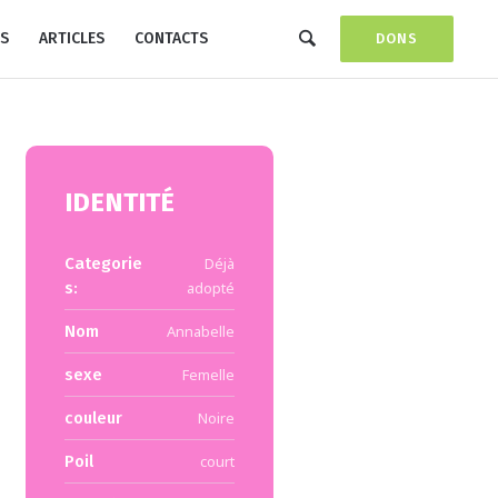
S
ARTICLES
CONTACTS
DONS
IDENTITÉ
Categorie
Déjà
s:
adopté
Nom
Annabelle
sexe
Femelle
couleur
Noire
Poil
court